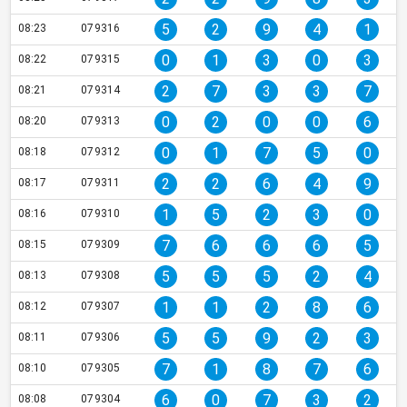
5
2
9
4
1
08:23
079316
0
1
3
0
3
08:22
079315
2
7
3
3
7
08:21
079314
0
2
0
0
6
08:20
079313
0
1
7
5
0
08:18
079312
2
2
6
4
9
08:17
079311
1
5
2
3
0
08:16
079310
7
6
6
6
5
08:15
079309
5
5
5
2
4
08:13
079308
1
1
2
8
6
08:12
079307
5
5
9
2
3
08:11
079306
7
1
8
7
6
08:10
079305
6
0
7
3
2
08:08
079304