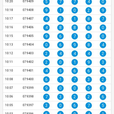
5
7
7
4
0
10:20
079409
9
1
0
2
9
10:18
079408
4
5
1
8
7
10:17
079407
4
8
8
6
0
10:16
079406
9
6
7
3
0
10:15
079405
0
6
9
8
4
10:13
079404
2
4
4
4
2
10:12
079403
2
0
1
9
3
10:11
079402
4
5
6
6
4
10:10
079401
6
1
7
3
2
10:08
079400
9
0
0
5
9
10:07
079399
7
3
2
2
6
10:06
079398
3
0
6
7
5
10:05
079397
10:03
079396