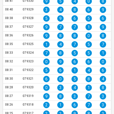
9
5
4
0
8
08:41
079330
3
4
8
6
9
08:40
079329
5
9
6
5
6
08:38
079328
9
7
7
1
9
08:37
079327
9
8
8
0
8
08:36
079326
1
4
7
5
7
08:35
079325
7
8
5
5
1
08:33
079324
0
9
6
6
0
08:32
079323
5
6
1
4
6
08:31
079322
6
0
5
8
4
08:30
079321
0
3
4
1
8
08:28
079320
9
8
3
7
3
08:27
079319
2
1
6
7
3
08:26
079318
2
2
9
8
3
08:25
079317