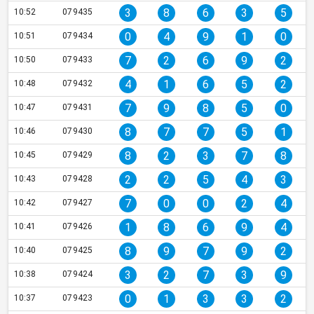
3
8
6
3
5
10:52
079435
0
4
9
1
0
10:51
079434
7
2
6
9
2
10:50
079433
4
1
6
5
2
10:48
079432
7
9
8
5
0
10:47
079431
8
7
7
5
1
10:46
079430
8
2
3
7
8
10:45
079429
2
2
5
4
3
10:43
079428
7
0
0
2
4
10:42
079427
1
8
6
9
4
10:41
079426
8
9
7
9
2
10:40
079425
3
2
7
3
9
10:38
079424
0
1
3
3
2
10:37
079423