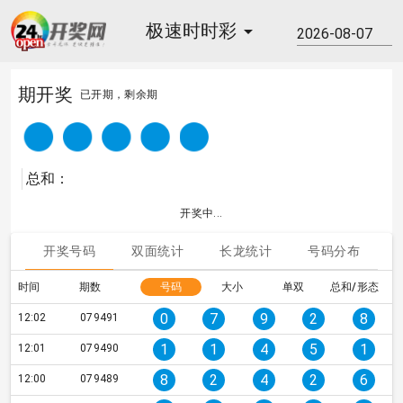
极速时时彩
期开奖
已开期，剩余期
4
3
4
4
1
总和：
开奖中...
开奖号码
双面统计
长龙统计
号码分布
时间
期数
号码
大小
单双
总和/形态
0
7
9
2
8
12:02
079491
1
1
4
5
1
12:01
079490
8
2
4
2
6
12:00
079489