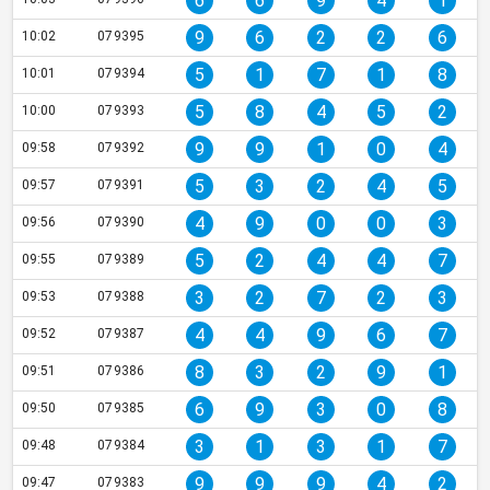
6
6
9
4
1
9
6
2
2
6
10:02
079395
5
1
7
1
8
10:01
079394
5
8
4
5
2
10:00
079393
9
9
1
0
4
09:58
079392
5
3
2
4
5
09:57
079391
4
9
0
0
3
09:56
079390
5
2
4
4
7
09:55
079389
3
2
7
2
3
09:53
079388
4
4
9
6
7
09:52
079387
8
3
2
9
1
09:51
079386
6
9
3
0
8
09:50
079385
3
1
3
1
7
09:48
079384
9
9
9
4
2
09:47
079383